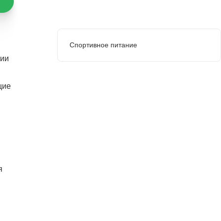
Спортивное питание
нии
щие
я